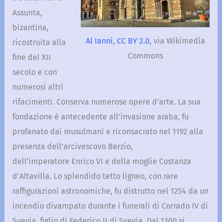
Assunta,
bizantina,
Al Ianni
,
CC BY 2.0
, via Wikimedia
ricostruita alla
Commons
fine del XII
secolo e con
numerosi altri
rifacimenti. Conserva numerose opere d’arte. La sua
fondazione è antecedente all’invasione araba, fu
profanato dai musulmani e riconsacrato nel 1192 alla
presenza dell’arcivescovo Berzio,
dell’imperatore Enrico VI e della moglie Costanza
d’Altavilla. Lo splendido tetto ligneo, con rare
raffigurazioni astronomiche, fu distrutto nel 1254 da un
incendio divampato durante i funerali di Corrado IV di
Svevia, figlio di Federico II di Svevia. Dal 1300 si